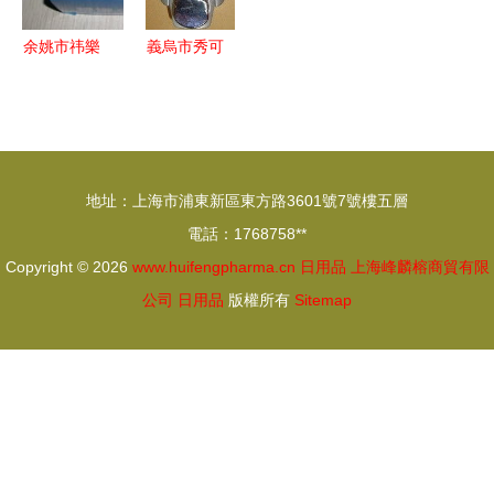
的用途嗎？
余姚市祎樂
義烏市秀可
日用品廠
日用品廠
匠心制造，
專業提供多
樂享生活每
樣化給皂液
一日
機解決方案
地址：上海市浦東新區東方路3601號7號樓五層
電話：1768758**
Copyright © 2026
www.huifengpharma.cn
日用品
上海峰麟榕商貿有限
公司
日用品
版權所有
Sitemap