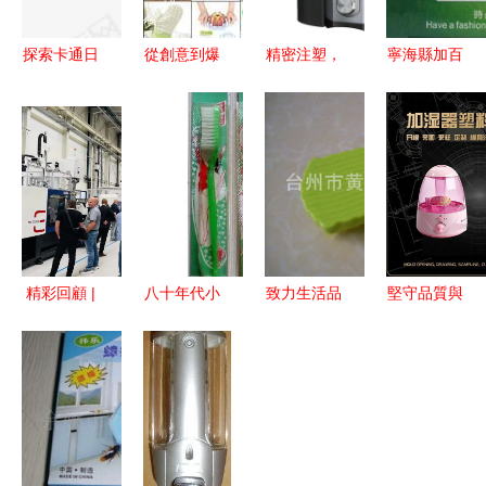
探索卡通日
從創意到爆
精密注塑，
寧海縣加百
用品元素
品 如何用
品質之源
利塑料日用
如何巧妙融
專利許可撬
佛山市煒森
品廠 匠心
入淘寶設計
動日用百貨
日用品榨汁
塑就品質生
與素材下載
新賽道
機配件與模
活
指南
具開發詳解
精彩回顧 |
八十年代小
致力生活品
堅守品質與
海天德國工
賣部里的國
質，遞送便
創新——記
廠開放日之
貨日用品
捷美好 臺
一家日用品
旅 日用品
圖中謎一般
州市黃巖吉
模具制造廠
背后的工業
的老物件，
祥日用品廠
的轉型升級
藝術
你還記得它
之路