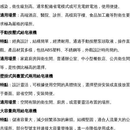
感染，衛生級別高。通常配備省電模式或可充電鋰電池，使用便捷。
適用場景
：高端酒店、醫院、診所、高檔寫字樓、食品加工廠等對衛生要
求極為嚴格的場所。
手動按壓式給皂液機
特點
：經典設計，結構簡單，經濟耐用。通過手動按壓泵頭取液，操作直
觀。產品材質多樣，包括ABS塑料、不銹鋼等，外觀設計時尚簡約。
適用場景
：家庭廚房與衛生間、普通辦公室、中小型餐飲店、公共衛生間
等，是性價比極高的選擇。
壁掛式與臺置式兩用給皂液機
特點
：設計靈活，可根據使用空間的具體情況，選擇壁掛安裝或直接放置
于臺面。節省空間，安裝簡便。
適用場景
：空間有限的衛生間、廚房，或需要靈活布置的場所。
大容量商用給皂液機
特點
：儲液容量大，減少頻繁添加的麻煩。結構堅固，適合人流量大的公
共場所。部分型號支持連接大容量替換裝，進一步降低使用成本。